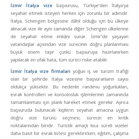
İzmir İtalya vize
başvurusu, Türkiye’den İtalya’ya
seyahat etmek isteyen herkes için zorunlu bir adımdır.
İtalya, Schengen bölgesine dâhil olduğu için bu ülkeye
alınacak vize ile aynı zamanda diğer Schengen ülkelerine
de seyahat etme imkânı sunar. İzmir’de yaşayan
vatandaşlar açısından vize sürecinin doğru planlanması
büyük önem taşır çünkü başvuruya hazırlanırken
yapılacak en ufak hata, tüm süreci riske atabilir.
İzmir İtalya vize firmaları
yoğun iş ve turizm trafiği
olan bir şehirde İtalya vizesine başvuranların sayısı
oldukça yüksektir. Bu nedenle randevu yoğunlukları,
evrak kontrolleri ve konsolosluk işlemlerinin zamanında
tamamlanması için planlı hareket etmek gerekir. Ayrıca
başvuruda bulunacak kişilerin seyahat amacına uygun
doğru vize türünü seçmesi, sürecin en kritik
noktalarından biridir. Turistik amaçlı kısa süreli vizeler
daha basit bir evrak listesi gerektirirken; eğitim, çalışma